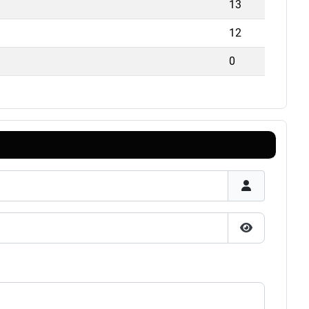
13
12
0
Zobrazit hes