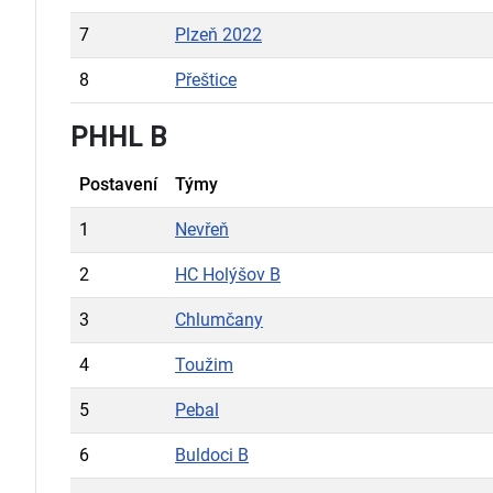
7
Plzeň 2022
8
Přeštice
PHHL B
Postavení
Týmy
1
Nevřeň
2
HC Holýšov B
3
Chlumčany
4
Toužim
5
Pebal
6
Buldoci B