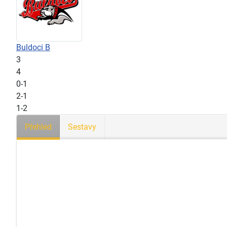
Buldoci B
3
4
0-1
2-1
1-2
Přehled
Sestavy
Časová osa
45'
Další informace
Číslo utkání
149