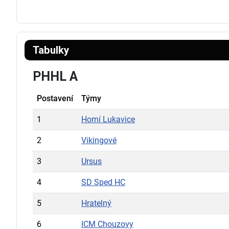
Tabulky
PHHL A
Postavení
Týmy
1
Horní Lukavice
2
Vikingové
3
Ursus
4
SD Sped HC
5
Hratelný
6
ICM Chouzovy