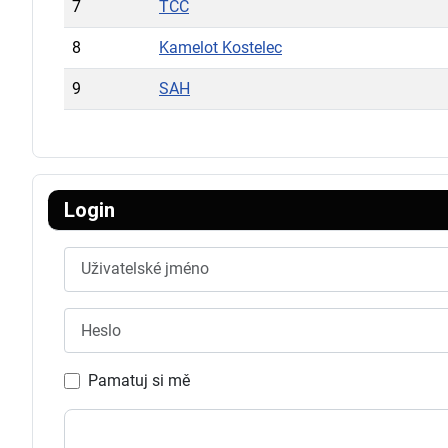
7
TCC
8
Kamelot Kostelec
9
SAH
Login
Uživatelské jméno
Heslo
Pamatuj si mě